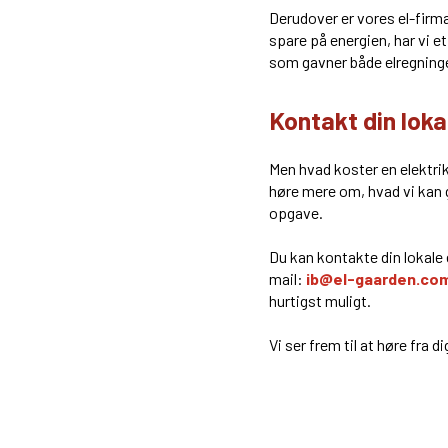
Derudover er vores el-firm
spare på energien, har vi e
som gavner både elregninge
Kontakt din loka
Men hvad koster en elektriker
høre mere om, hvad vi kan gø
opgave.
Du kan kontakte din lokale e
mail:
ib@el-gaarden.co
hurtigst muligt.
Vi ser frem til at høre fra dig