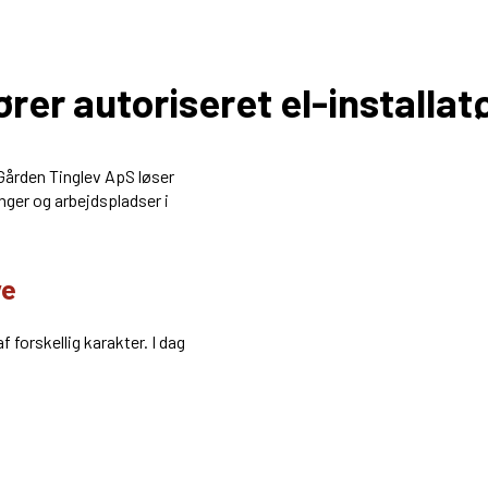
ører autoriseret el-installat
-Gården Tinglev ApS løser
nger og arbejdspladser i
ve
f forskellig karakter. I dag