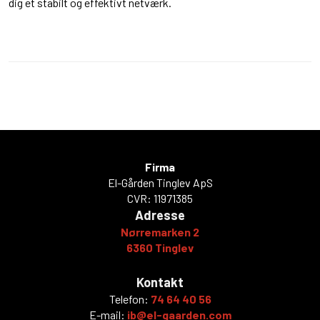
dig et stabilt og effektivt netværk.
Firma
El-Gården Tinglev ApS
CVR: 11971385​
Adresse​
Nørremarken 2
​6360 Tinglev​
Kontakt
Telefon:
74 64 40 56
E-mail:
ib@el-gaarden.com