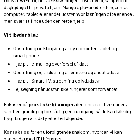
Udover WiFi- og netværksløsninger tilbyder vi også hjælp til
dagligdags IT i private hjem. Mange oplever udfordringer med
computer, tablet eller andet udstyr hvor løsningen ofte er enkel,
men svær at finde uden den rette hjælp.
Vi tilbyder bl.a.:
Opsætning og klargøring af ny computer, tablet og
smartphone
Hjælp til e-mail og overførsel af data
Opsætning og tilslutning af printere og andet udstyr
Hjælp til Smart TV, streaming og lydudstyr
Fejlsøgning når udstyr ikke fungerer som forventet
Fokus er på
praktiske løsninger
, der fungerer i hverdagen,
samt en grundig og forståelig gen-nemgang, så du kan føle dig
tryg i brugen af udstyret efterfølgende.
Kontakt os
for en uforpligtende snak om, hvordan vi kan
hjælpe dig med IT i hjemmet.​