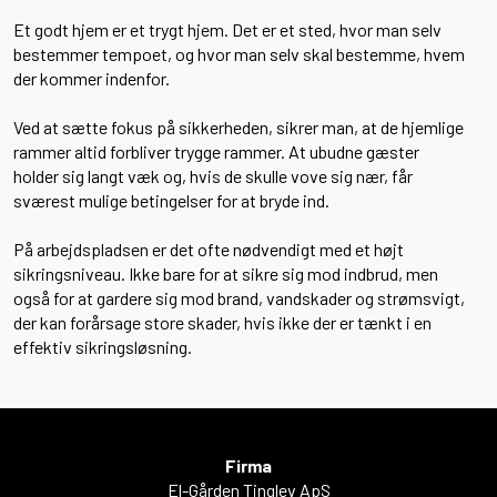
Et godt hjem er et trygt hjem. Det er et sted, hvor man selv
bestemmer tempoet, og hvor man selv skal bestemme, hvem
der kommer indenfor.
Ved at sætte fokus på sikkerheden, sikrer man, at de hjemlige
rammer altid forbliver trygge rammer. At ubudne gæster
holder sig langt væk og, hvis de skulle vove sig nær, får
sværest mulige betingelser for at bryde ind.
På arbejdspladsen er det ofte nødvendigt med et højt
sikringsniveau. Ikke bare for at sikre sig mod indbrud, men
også for at gardere sig mod brand, vandskader og strømsvigt,
der kan forårsage store skader, hvis ikke der er tænkt i en
effektiv sikringsløsning.
Firma
El-Gården Tinglev ApS